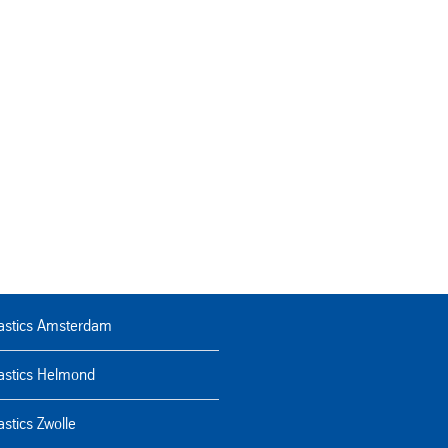
lastics Amsterdam
astics Helmond
astics Zwolle