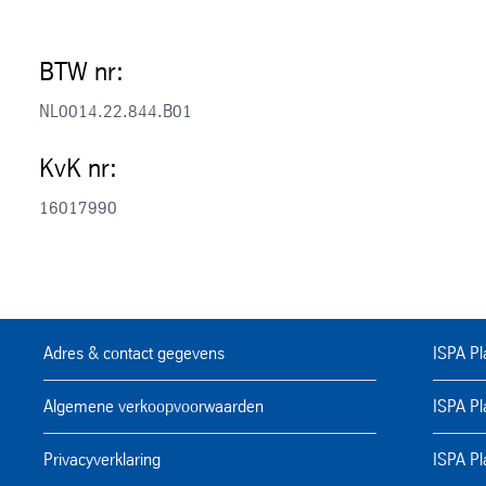
BTW nr:
NL0014.22.844.B01
KvK nr:
16017990
Adres & contact gegevens
ISPA P
Algemene verkoopvoorwaarden
ISPA Pl
Privacyverklaring
ISPA Pl