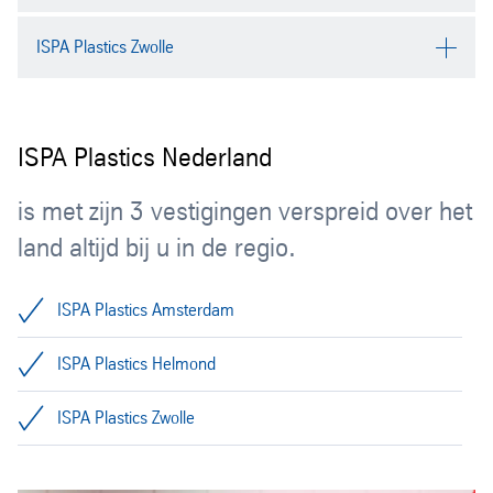
ISPA Plastics Helmond
ISPA Plastics Zwolle
Ispa Plastics Zwolle
ISPA Plastics Nederland
is met zijn 3 vestigingen verspreid over het
land altijd bij u in de regio.
ISPA Plastics Amsterdam
ISPA Plastics Helmond
Kuiperbergweg 29
ISPA Plastics Zwolle
Vossenbeemd 92 A/B
1101 AE Amsterdam (Zuidoost)
5705 CL Helmond
Tel: +31 (0) 20 686 1266