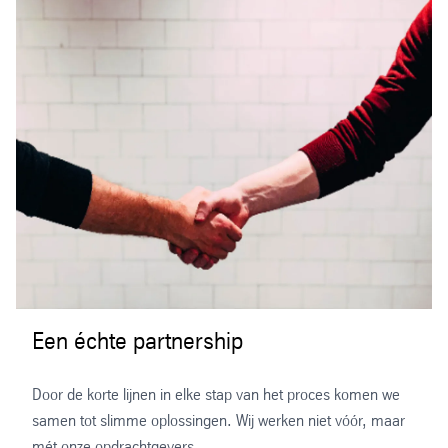
Wilhelm Röntgenstraat 7
Tel.: +31 (0) 492 589 555
E-mail:
amsterdam@ispaplastics.nl
8013 NE Zwolle
E-mail:
helmond@ispaplastics.nl
Tel.: +31 (0) 38 465 74 77
E-mail:
zwolle@ispaplastics.nl
Een échte partnership
Door de korte lijnen in elke stap van het proces komen we
samen tot slimme oplossingen. Wij werken niet vóór, maar
mét onze opdrachtgevers.