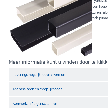
hydrolyse 
een hoge 
zuren, al
zich prima
Meer informatie kunt u vinden door te kli
Leveringsmogelijkheden / vormen
Toepassingen en mogelijkheden
plaat
lasdraad
volstaf
Kenmerken / eigenschappen
Chemische industrie
holstaf (buis)