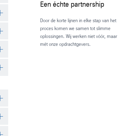
Een échte partnership
40
k
Door de korte lijnen in elke stap van het
proces komen we samen tot slimme
Met
oplossingen. Wij werken niet vóór, maar
be
mét onze opdrachtgevers.
we
cre
res