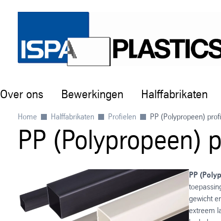
Over ons
Bewerkingen
Halffabrikaten
Home
Halffabrikaten
Profielen
PP (Polypropeen) prof
PP (Polypropeen) p
PP (Poly
toepassing
gewicht e
extreem l