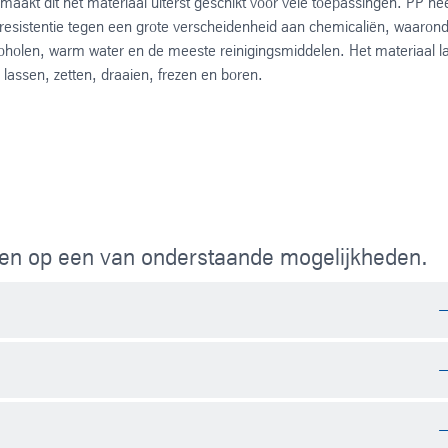
maakt dit het materiaal uiterst geschikt voor vele toepassingen. PP hee
resistentie tegen een grote verscheidenheid aan chemicaliën, waaron
coholen, warm water en de meeste reinigingsmiddelen. Het materiaal l
 lassen, zetten, draaien, frezen en boren.
kken op een van onderstaande mogelijkheden.