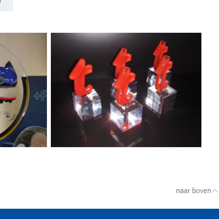
k
naar boven